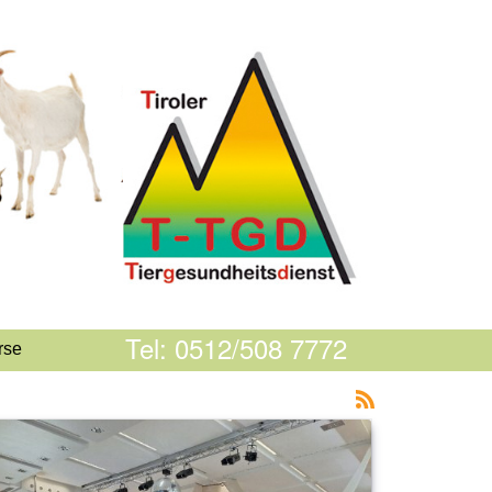
Tel: 0512/508 7772
rse